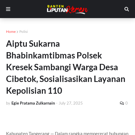
Home
Polisi
Aiptu Sukarna
Bhabinkamtibmas Polsek
Kresek Sambangi Warga Desa
Cibetok, Sosialisasikan Layanan
Kepolisian 110
by
Egie Pratama Zulkarnain
-
July 27, 2025
0
Kabupaten Tangerang — Dalam rangka mempererat hubungan