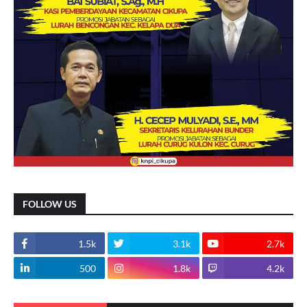
FOLLOW US
1.5k
3.1k
2.7k
500
1.8k
4.2k