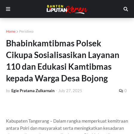
Home
Peristiwa
Bhabinkamtibmas Polsek
Cikupa Sosialisasikan Layanan
110 dan Edukasi Kamtibmas
kepada Warga Desa Bojong
by
Egie Pratama Zulkarnain
-
July 27, 2025
0
Kabupaten Tangerang – Dalam rangka memperkuat kemitraan
antara Polri dan masyarakat serta meningkatkan kesadaran