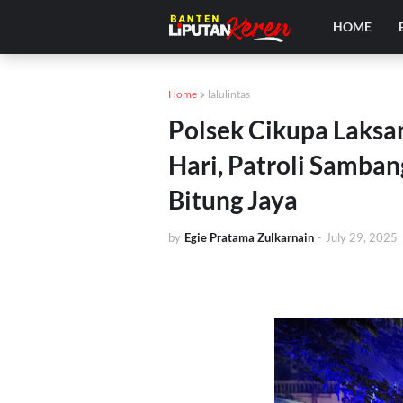
HOME
Home
lalulintas
Polsek Cikupa Laks
Hari, Patroli Samban
Bitung Jaya
by
Egie Pratama Zulkarnain
-
July 29, 2025