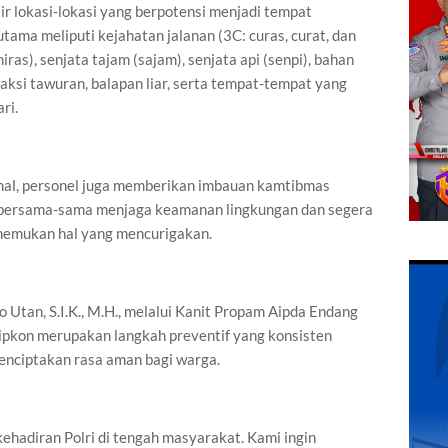
r lokasi-lokasi yang berpotensi menjadi tempat
utama meliputi kejahatan jalanan (3C: curas, curat, dan
as), senjata tajam (sajam), senjata api (senpi), bahan
 aksi tawuran, balapan liar, serta tempat-tempat yang
ri.
ional, personel juga memberikan imbauan kamtibmas
 bersama-sama menjaga keamanan lingkungan dan segera
enemukan hal yang mencurigakan.
Utan, S.I.K., M.H., melalui Kanit Propam Aipda Endang
kon merupakan langkah preventif yang konsisten
menciptakan rasa aman bagi warga.
kehadiran Polri di tengah masyarakat. Kami ingin