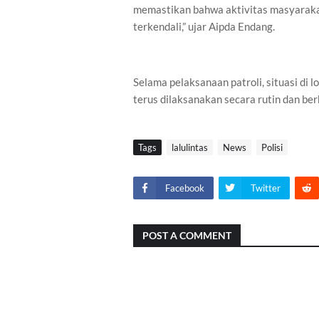
memastikan bahwa aktivitas masyaraka
terkendali,” ujar Aipda Endang.
Selama pelaksanaan patroli, situasi di 
terus dilaksanakan secara rutin dan ber
Tags
lalulintas
News
Polisi
Facebook
Twitter
POST A COMMENT