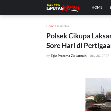
HOME
Home
lalulintas
Polsek Cikupa Laksa
Sore Hari di Pertiga
by
Egie Pratama Zulkarnain
-
July 30, 2025