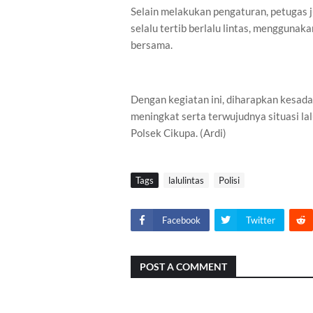
Selain melakukan pengaturan, petugas
selalu tertib berlalu lintas, menggun
bersama.
Dengan kegiatan ini, diharapkan kesada
meningkat serta terwujudnya situasi lal
Polsek Cikupa. (Ardi)
Tags
lalulintas
Polisi
Facebook
Twitter
POST A COMMENT