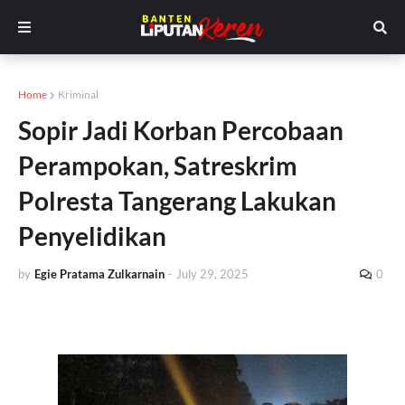
Home
Kriminal
Sopir Jadi Korban Percobaan
Perampokan, Satreskrim
Polresta Tangerang Lakukan
Penyelidikan
by
Egie Pratama Zulkarnain
-
July 29, 2025
0