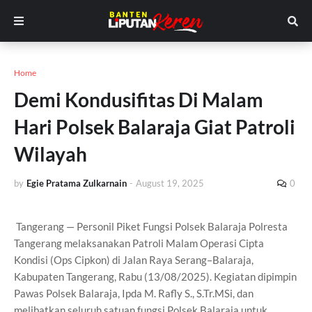
Home
Demi Kondusifitas Di Malam
Hari Polsek Balaraja Giat Patroli
Wilayah
by
Egie Pratama Zulkarnain
-
August 19, 2025
0
Tangerang — Personil Piket Fungsi Polsek Balaraja Polresta
Tangerang melaksanakan Patroli Malam Operasi Cipta
Kondisi (Ops Cipkon) di Jalan Raya Serang–Balaraja,
Kabupaten Tangerang, Rabu (13/08/2025). Kegiatan dipimpin
Pawas Polsek Balaraja, Ipda M. Rafly S., S.Tr.MSi, dan
melibatkan seluruh satuan fungsi Polsek Balaraja untuk