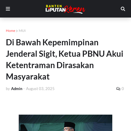
Home
MUI
Di Bawah Kepemimpinan
Jenderal Sigit, Ketua PBNU Akui
Ketentraman Dirasakan
Masyarakat
by
Admin
-
August 03, 2025
0