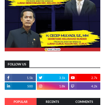
FOLLOW US
1.5k
3.1k
2.7k
500
1.8k
4.2k
POPULAR
RECENTS
COMMENTS