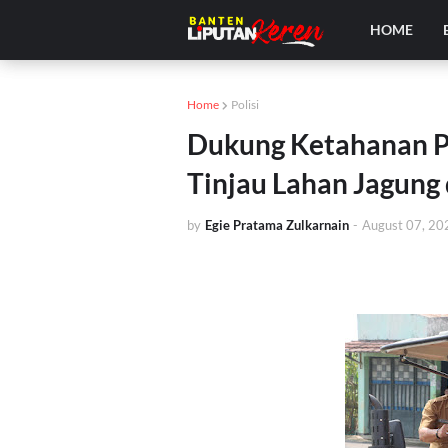
HOME
Home
Polisi
Dukung Ketahanan P
Tinjau Lahan Jagung 
by
Egie Pratama Zulkarnain
-
August 07, 20