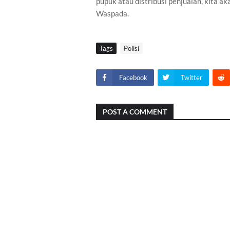
pupuk atau distribusi penjualan, kita ak
Waspada.
Tags
Polisi
Facebook
Twitter
POST A COMMENT