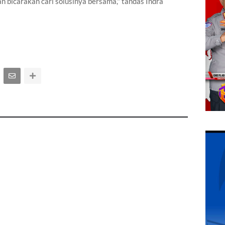
an bicarakan cari solusinya bersama," tandas Indra