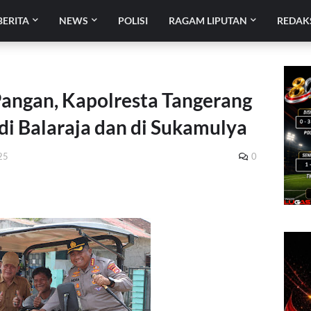
BERITA
NEWS
POLISI
RAGAM LIPUTAN
REDAK
angan, Kapolresta Tangerang
di Balaraja dan di Sukamulya
25
0