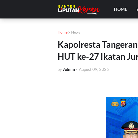
HOME
Home
News
Kapolresta Tangera
HUT ke-27 Ikatan Jur
by
Admin
-
August 09, 2025