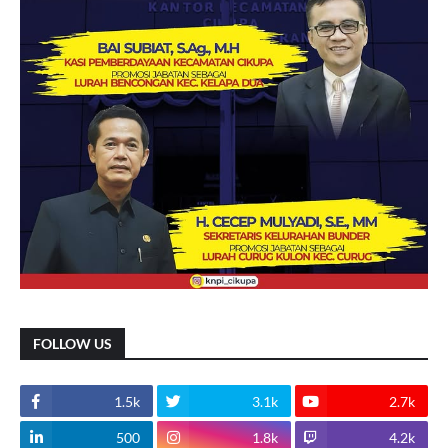
FOLLOW US
1.5k
3.1k
2.7k
500
1.8k
4.2k