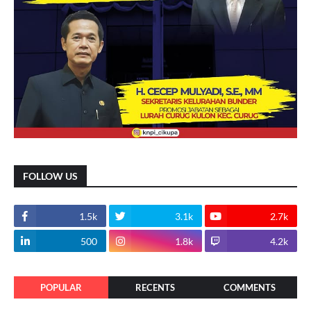
FOLLOW US
1.5k
3.1k
2.7k
500
1.8k
4.2k
POPULAR
RECENTS
COMMENTS