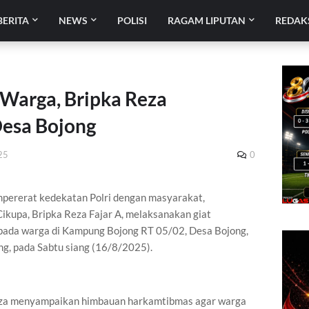
BERITA
NEWS
POLISI
RAGAM LIPUTAN
REDAK
 Warga, Bripka Reza
Desa Bojong
25
0
pererat kedekatan Polri dengan masyarakat,
kupa, Bripka Reza Fajar A, melaksanakan giat
pada warga di Kampung Bojong RT 05/02, Desa Bojong,
g, pada Sabtu siang (16/8/2025).
eza menyampaikan himbauan harkamtibmas agar warga