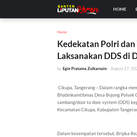
HOME
Home
Kedekatan Polri dan
Laksanakan DDS di 
by
Egie Pratama Zulkarnain
-
August 27, 20
Cikupa, Tangerang – Dalam rangka mem
Bhabinkamtibmas Desa Bojong Polsek Ci
sambang/door to door system (DDS) ke
Kecamatan Cikupa, Kabupaten Tangeran
Dalam kesempatan tersebut, Bripka R