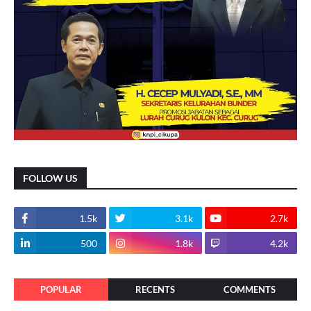
FOLLOW US
1.5k
3.1k
2.7k
500
1.8k
4.2k
POPULAR
RECENTS
COMMENTS