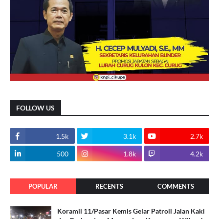
FOLLOW US
1.5k
3.1k
2.7k
500
1.8k
4.2k
POPULAR
RECENTS
COMMENTS
Koramil 11/Pasar Kemis Gelar Patroli Jalan Kaki