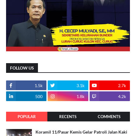
FOLLOW US
1.5k
3.1k
2.7k
500
1.8k
4.2k
POPULAR
RECENTS
COMMENTS
Koramil 11/Pasar Kemis Gelar Patroli Jalan Kaki