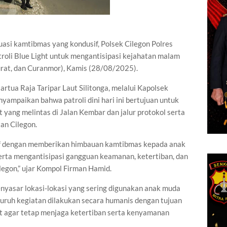
asi kamtibmas yang kondusif, Polsek Cilegon Polres
roli Blue Light untuk mengantisipasi kejahatan malam
rat, dan Curanmor), Kamis (28/08/2025).
tua Raja Taripar Laut Silitonga, melalui Kapolsek
ampaikan bahwa patroli dini hari ini bertujuan untuk
yang melintas di Jalan Kembar dan jalur protokol serta
an Cilegon.
if dengan memberikan himbauan kamtibmas kepada anak
serta mengantisipasi gangguan keamanan, ketertiban, dan
legon,” ujar Kompol Firman Hamid.
nyasar lokasi-lokasi yang sering digunakan anak muda
luruh kegiatan dilakukan secara humanis dengan tujuan
 agar tetap menjaga ketertiban serta kenyamanan