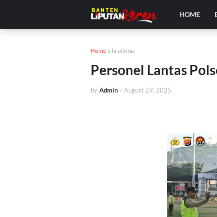
HOME
Home
lalulintas
Personel Lantas Pol
by
Admin
-
August 29, 2025