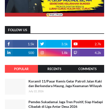
FOLLOW US
1.5k
3.1k
2.7k
500
1.8k
4.2k
POPULAR
RECENTS
COMMENTS
Koramil 11/Pasar Kemis Gelar Patroli Jalan Kaki
dan Berkendara Maung, Jaga Keamanan Wilayah
July 22, 2026
Pemdes Sukadamai Jaga Tren Positif, Siap Hadapi
Cibadak di Liga Antar Desa 2026