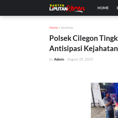
HOME
Home
lalulintas
Polsek Cilegon Tingk
Antisipasi Kejahata
by
Admin
-
August 29, 2025