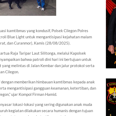
asi kamtibmas yang kondusif, Polsek Cilegon Polres
roli Blue Light untuk mengantisipasi kejahatan malam
rat, dan Curanmor), Kamis (28/08/2025).
tua Raja Taripar Laut Silitonga, melalui Kapolsek
ampaikan bahwa patroli dini hari ini bertujuan untuk
yang melintas di Jalan Kembar dan jalur protokol serta
an Cilegon.
if dengan memberikan himbauan kamtibmas kepada anak
serta mengantisipasi gangguan keamanan, ketertiban, dan
legon,” ujar Kompol Firman Hamid.
nyasar lokasi-lokasi yang sering digunakan anak muda
luruh kegiatan dilakukan secara humanis dengan tujuan