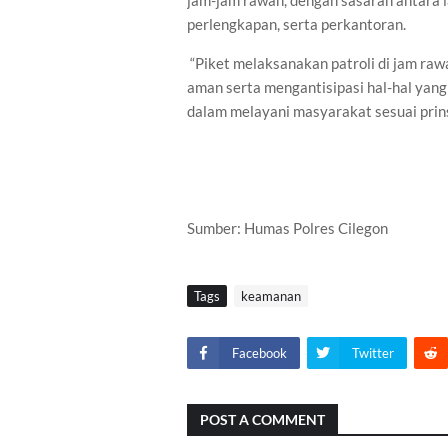
jam-jam rawan, dengan sasaran antara l
perlengkapan, serta perkantoran.
“Piket melaksanakan patroli di jam raw
aman serta mengantisipasi hal-hal yang 
dalam melayani masyarakat sesuai prinsi
Sumber: Humas Polres Cilegon
Tags
keamanan
Facebook
Twitter
POST A COMMENT