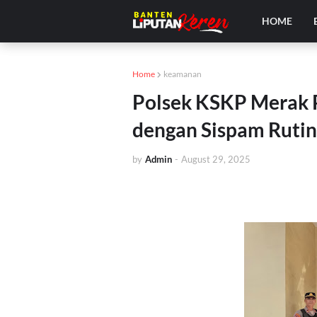
HOME
Home
keamanan
Polsek KSKP Merak 
dengan Sispam Rutin
by
Admin
-
August 29, 2025