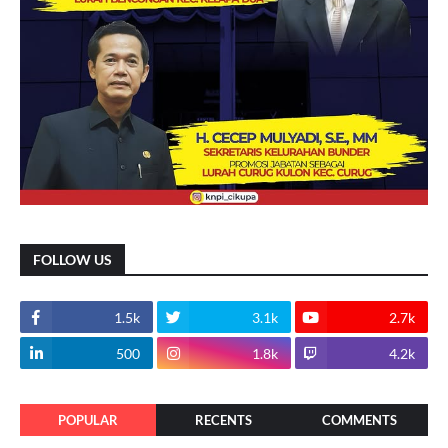
FOLLOW US
1.5k
3.1k
2.7k
500
1.8k
4.2k
POPULAR
RECENTS
COMMENTS