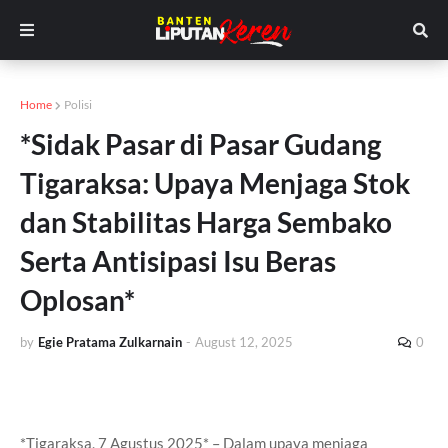
Home
Polisi
*Sidak Pasar di Pasar Gudang
Tigaraksa: Upaya Menjaga Stok
dan Stabilitas Harga Sembako
Serta Antisipasi Isu Beras
Oplosan*
by
Egie Pratama Zulkarnain
-
August 12, 2025
0
*Tigaraksa, 7 Agustus 2025* – Dalam upaya menjaga