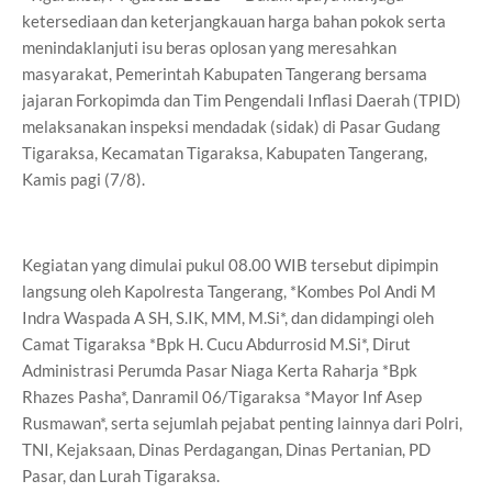
ketersediaan dan keterjangkauan harga bahan pokok serta
menindaklanjuti isu beras oplosan yang meresahkan
masyarakat, Pemerintah Kabupaten Tangerang bersama
jajaran Forkopimda dan Tim Pengendali Inflasi Daerah (TPID)
melaksanakan inspeksi mendadak (sidak) di Pasar Gudang
Tigaraksa, Kecamatan Tigaraksa, Kabupaten Tangerang,
Kamis pagi (7/8).
Kegiatan yang dimulai pukul 08.00 WIB tersebut dipimpin
langsung oleh Kapolresta Tangerang, *Kombes Pol Andi M
Indra Waspada A SH, S.IK, MM, M.Si*, dan didampingi oleh
Camat Tigaraksa *Bpk H. Cucu Abdurrosid M.Si*, Dirut
Administrasi Perumda Pasar Niaga Kerta Raharja *Bpk
Rhazes Pasha*, Danramil 06/Tigaraksa *Mayor Inf Asep
Rusmawan*, serta sejumlah pejabat penting lainnya dari Polri,
TNI, Kejaksaan, Dinas Perdagangan, Dinas Pertanian, PD
Pasar, dan Lurah Tigaraksa.