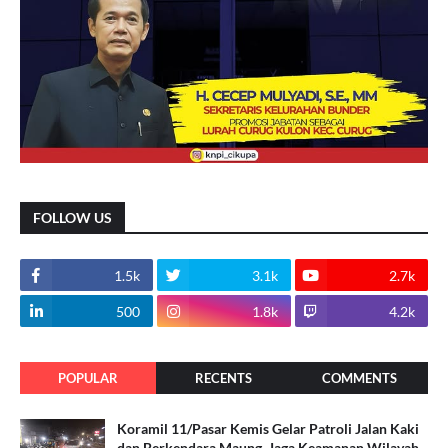
FOLLOW US
1.5k
3.1k
2.7k
500
1.8k
4.2k
POPULAR
RECENTS
COMMENTS
Koramil 11/Pasar Kemis Gelar Patroli Jalan Kaki
dan Berkendara Maung, Jaga Keamanan Wilayah