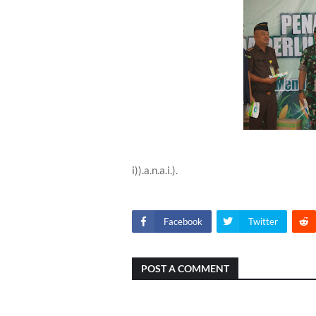
i)).a.n.a.i.).
Facebook
Twitter
POST A COMMENT