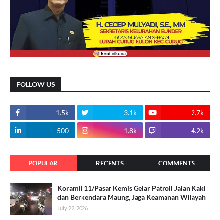
FOLLOW US
1.5k
3.1k
2.7k
500
1.8k
4.2k
POPULAR
RECENTS
COMMENTS
Koramil 11/Pasar Kemis Gelar Patroli Jalan Kaki
dan Berkendara Maung, Jaga Keamanan Wilayah
July 22, 2026