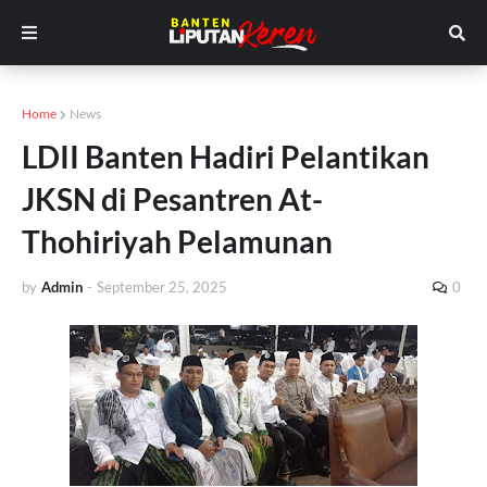
Home
News
LDII Banten Hadiri Pelantikan
JKSN di Pesantren At-
Thohiriyah Pelamunan
by
Admin
-
September 25, 2025
0