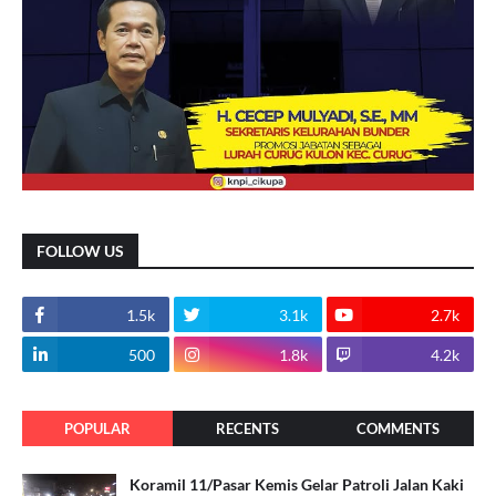
FOLLOW US
1.5k
3.1k
2.7k
500
1.8k
4.2k
POPULAR
RECENTS
COMMENTS
Koramil 11/Pasar Kemis Gelar Patroli Jalan Kaki