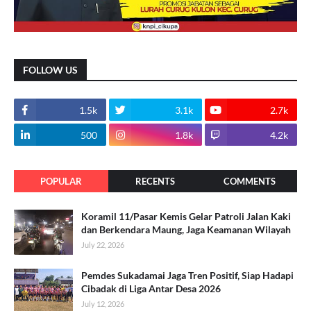
FOLLOW US
1.5k
3.1k
2.7k
500
1.8k
4.2k
POPULAR
RECENTS
COMMENTS
Koramil 11/Pasar Kemis Gelar Patroli Jalan Kaki
dan Berkendara Maung, Jaga Keamanan Wilayah
July 22, 2026
Pemdes Sukadamai Jaga Tren Positif, Siap Hadapi
Cibadak di Liga Antar Desa 2026
July 12, 2026