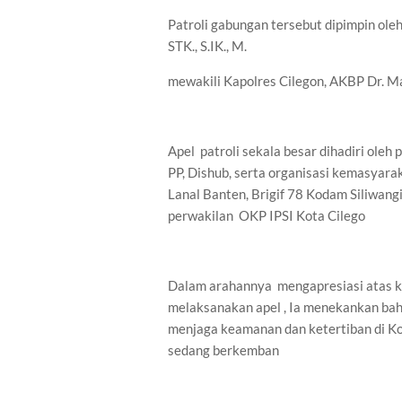
Patroli gabungan tersebut dipimpin ole
STK., S.IK., M.
mewakili Kapolres Cilegon, AKBP Dr. Mart
Apel patroli sekala besar dihadiri oleh
PP, Dishub, serta organisasi kemasyarak
Lanal Banten, Brigif 78 Kodam Siliwangi,
perwakilan OKP IPSI Kota Cilego
Dalam arahannya mengapresiasi atas ke
melaksanakan apel , Ia menekankan bahw
menjaga keamanan dan ketertiban di Kot
sedang berkemban