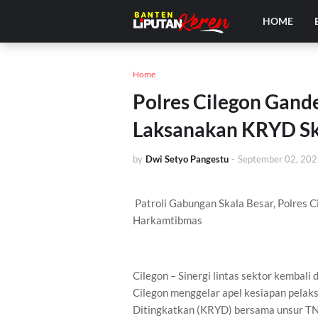
HOME
Home
Polres Cilegon Gand
Laksanakan KRYD Sk
by
Dwi Setyo Pangestu
-
September 02, 20
Patroli Gabungan Skala Besar, Polres C
Harkamtibmas
Cilegon – Sinergi lintas sektor kembali
Cilegon menggelar apel kesiapan pelaks
Ditingkatkan (KRYD) bersama unsur TNI