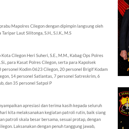
prabu Mapolres Cilegon dengan dipimpin langsung oleh
ripar Laut Silitonga, S.H., S.I.K., M.S
b Kota Cilegon Heri Suheri, S.E., M.M., Kabag Ops Polres
.Si., para Kasat Polres Cilegon, serta para Kapolsek
 20 personel Kodim 0623 Cilegon, 20 personel Brigif Kodam
legon, 14 personel Satlantas, 7 personel Satreskrim, 6
b, dan 35 personel Satpol P
yampaikan apresiasi dan terima kasih kepada seluruh
hari kita melaksanakan kegiatan patroli rutin, baik siang
n patroli skala besar bersama, sesuai protap, dengan
ilegon. Laksanakan dengan penuh tanggung jawab,