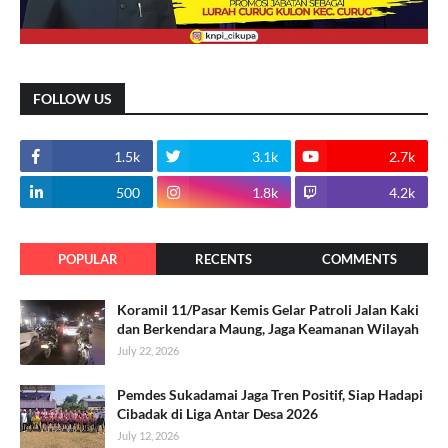
FOLLOW US
1.5k
3.1k
2.7k
500
1.8k
4.2k
POPULAR
RECENTS
COMMENTS
Koramil 11/Pasar Kemis Gelar Patroli Jalan Kaki
dan Berkendara Maung, Jaga Keamanan Wilayah
July 22, 2026
Pemdes Sukadamai Jaga Tren Positif, Siap Hadapi
Cibadak di Liga Antar Desa 2026
July 12, 2026