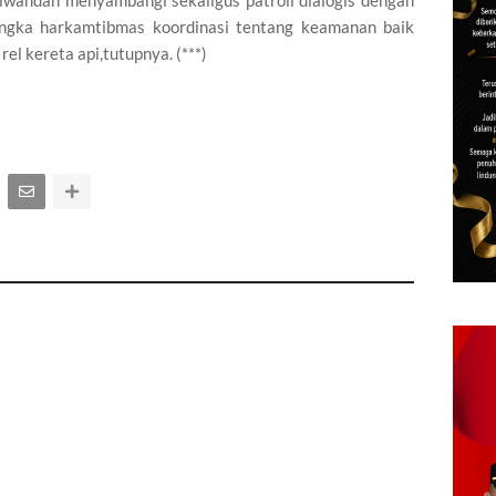
Ciwandan menyambangi sekaligus patroli dialogis dengan
angka harkamtibmas koordinasi tentang keamanan baik
rel kereta api,tutupnya. (***)