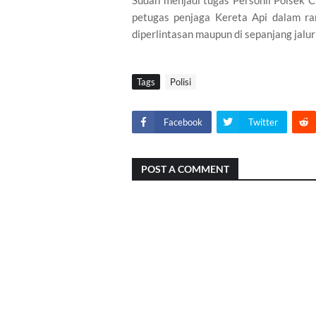
Sudah menjadi tugas Personil Polsek 
petugas penjaga Kereta Api dalam r
diperlintasan maupun di sepanjang jalur 
Tags
Polisi
Facebook
Twitter
POST A COMMENT