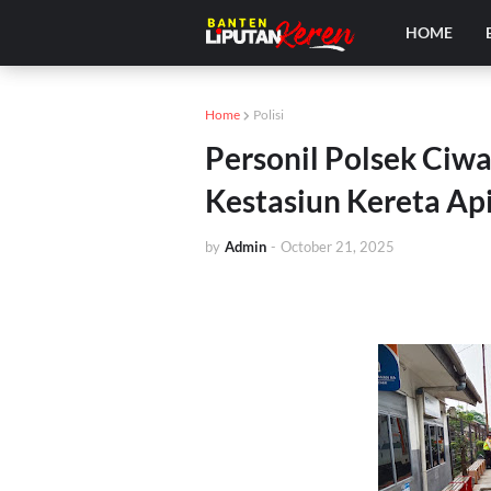
HOME
Home
Polisi
Personil Polsek Ciw
Kestasiun Kereta Ap
by
Admin
-
October 21, 2025