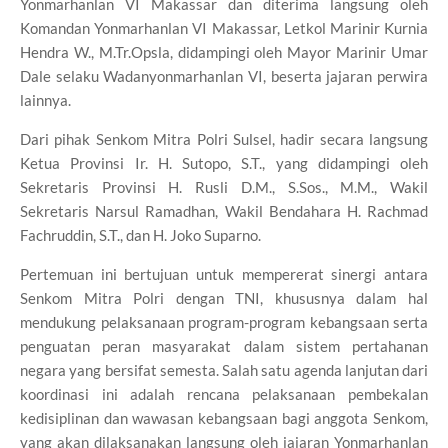
Yonmarhanlan VI Makassar dan diterima langsung oleh
Komandan Yonmarhanlan VI Makassar, Letkol Marinir Kurnia
Hendra W., M.Tr.Opsla, didampingi oleh Mayor Marinir Umar
Dale selaku Wadanyonmarhanlan VI, beserta jajaran perwira
lainnya.
Dari pihak Senkom Mitra Polri Sulsel, hadir secara langsung
Ketua Provinsi Ir. H. Sutopo, S.T., yang didampingi oleh
Sekretaris Provinsi H. Rusli D.M., S.Sos., M.M., Wakil
Sekretaris Narsul Ramadhan, Wakil Bendahara H. Rachmad
Fachruddin, S.T., dan H. Joko Suparno.
Pertemuan ini bertujuan untuk mempererat sinergi antara
Senkom Mitra Polri dengan TNI, khususnya dalam hal
mendukung pelaksanaan program-program kebangsaan serta
penguatan peran masyarakat dalam sistem pertahanan
negara yang bersifat semesta. Salah satu agenda lanjutan dari
koordinasi ini adalah rencana pelaksanaan pembekalan
kedisiplinan dan wawasan kebangsaan bagi anggota Senkom,
yang akan dilaksanakan langsung oleh jajaran Yonmarhanlan