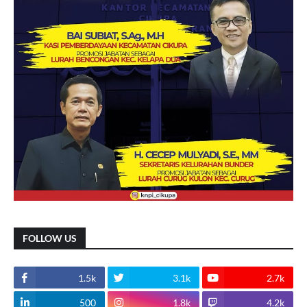
FOLLOW US
1.5k
3.1k
2.7k
500
1.8k
4.2k