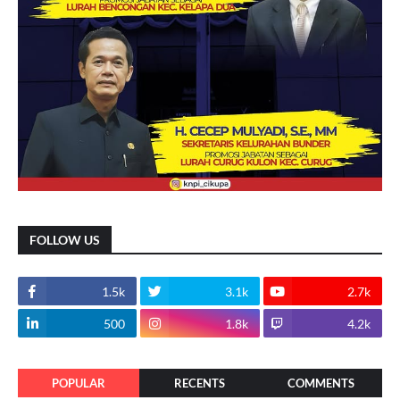
FOLLOW US
1.5k
3.1k
2.7k
500
1.8k
4.2k
POPULAR
RECENTS
COMMENTS