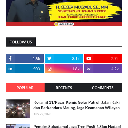
FOLLOW US
1.5k
3.1k
2.7k
500
1.8k
4.2k
POPULAR
RECENTS
COMMENTS
Koramil 11/Pasar Kemis Gelar Patroli Jalan Kaki
dan Berkendara Maung, Jaga Keamanan Wilayah
July 22, 2026
Pemdes Sukadamai Jaga Tren Positif, Siap Hadapi