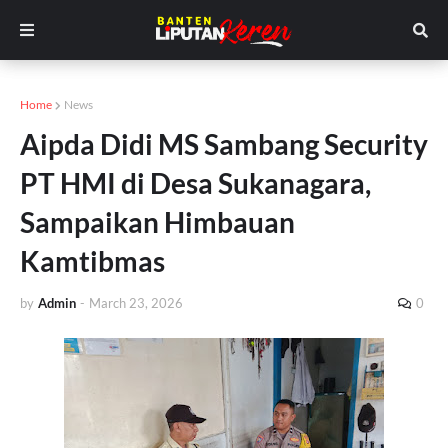
Home
News
Aipda Didi MS Sambang Security
PT HMI di Desa Sukanagara,
Sampaikan Himbauan
Kamtibmas
by
Admin
-
March 23, 2026
0