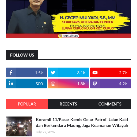
FOLLOW US
1.5k
3.1k
2.7k
500
1.8k
4.2k
POPULAR
RECENTS
COMMENTS
Koramil 11/Pasar Kemis Gelar Patroli Jalan Kaki
dan Berkendara Maung, Jaga Keamanan Wilayah
July 22, 2026