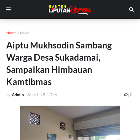
Home
News
Aiptu Mukhsodin Sambang
Warga Desa Sukadamai,
Sampaikan Himbauan
Kamtibmas
by
Admin
-
March 28, 2026
0