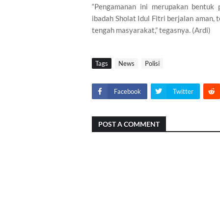
“Pengamanan ini merupakan bentuk p
ibadah Sholat Idul Fitri berjalan aman, 
tengah masyarakat,” tegasnya. (Ardi)
Tags
News
Polisi
Facebook
Twitter
POST A COMMENT