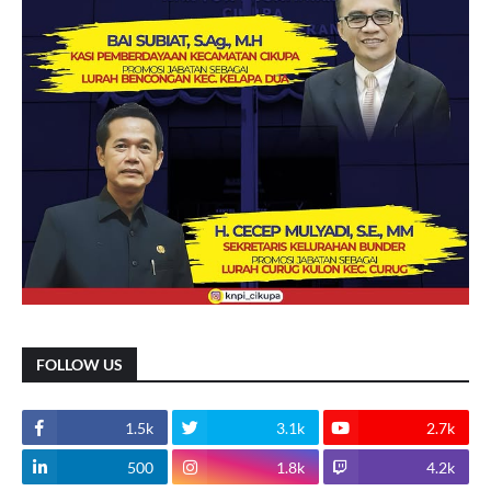
FOLLOW US
1.5k
3.1k
2.7k
500
1.8k
4.2k