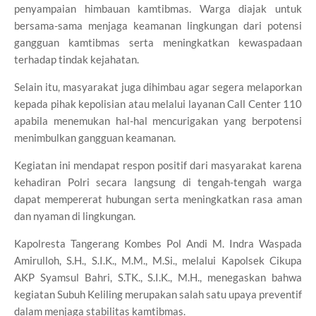
penyampaian himbauan kamtibmas. Warga diajak untuk
bersama-sama menjaga keamanan lingkungan dari potensi
gangguan kamtibmas serta meningkatkan kewaspadaan
terhadap tindak kejahatan.
Selain itu, masyarakat juga dihimbau agar segera melaporkan
kepada pihak kepolisian atau melalui layanan Call Center 110
apabila menemukan hal-hal mencurigakan yang berpotensi
menimbulkan gangguan keamanan.
Kegiatan ini mendapat respon positif dari masyarakat karena
kehadiran Polri secara langsung di tengah-tengah warga
dapat mempererat hubungan serta meningkatkan rasa aman
dan nyaman di lingkungan.
Kapolresta Tangerang Kombes Pol Andi M. Indra Waspada
Amirulloh, S.H., S.I.K., M.M., M.Si., melalui Kapolsek Cikupa
AKP Syamsul Bahri, S.TK., S.I.K., M.H., menegaskan bahwa
kegiatan Subuh Keliling merupakan salah satu upaya preventif
dalam menjaga stabilitas kamtibmas.