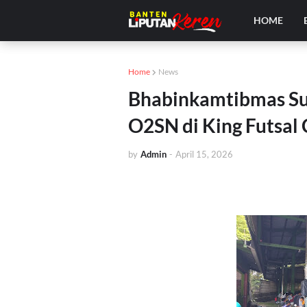
HOME
Home
News
Bhabinkamtibmas S
O2SN di King Futsal
by
Admin
-
April 15, 2026