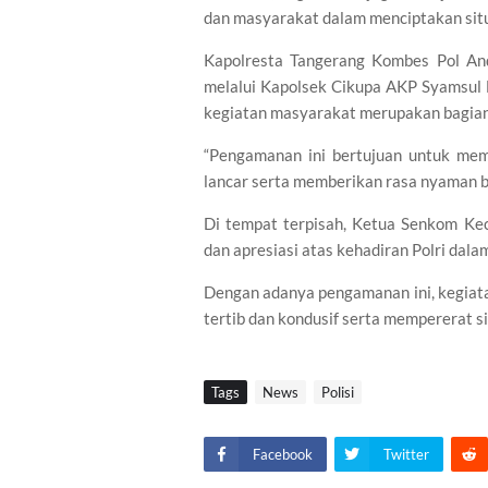
dan masyarakat dalam menciptakan situ
Kapolresta Tangerang Kombes Pol Andi 
melalui Kapolsek Cikupa AKP Syamsul B
kegiatan masyarakat merupakan bagian 
“Pengamanan ini bertujuan untuk mem
lancar serta memberikan rasa nyaman b
Di tempat terpisah, Ketua Senkom Ke
dan apresiasi atas kehadiran Polri dala
Dengan adanya pengamanan ini, kegiat
tertib dan kondusif serta mempererat si
Tags
News
Polisi
Facebook
Twitter