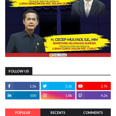
FOLLOW US
1.5k
3.1k
2.7k
500
1.8k
4.2k
POPULAR
RECENTS
COMMENTS