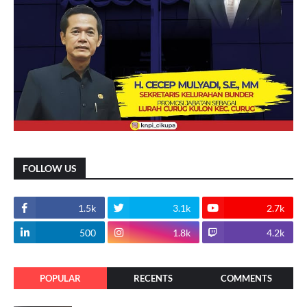
FOLLOW US
1.5k
3.1k
2.7k
500
1.8k
4.2k
POPULAR
RECENTS
COMMENTS