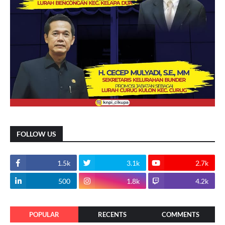
FOLLOW US
1.5k
3.1k
2.7k
500
1.8k
4.2k
POPULAR
RECENTS
COMMENTS