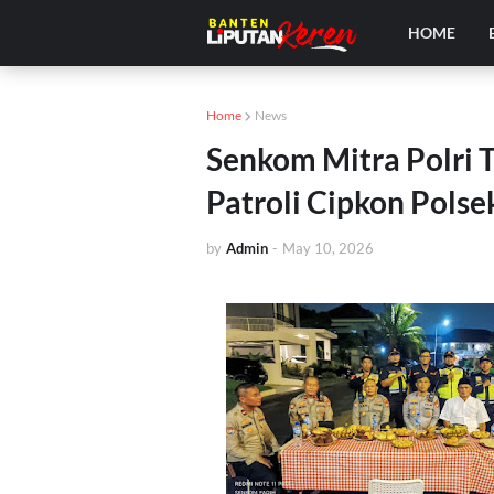
HOME
Home
News
Senkom Mitra Polri 
Patroli Cipkon Pols
by
Admin
-
May 10, 2026