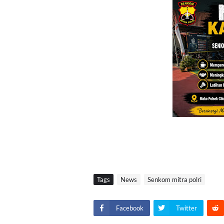
Tags
News
Senkom mitra polri
Facebook
Twitter