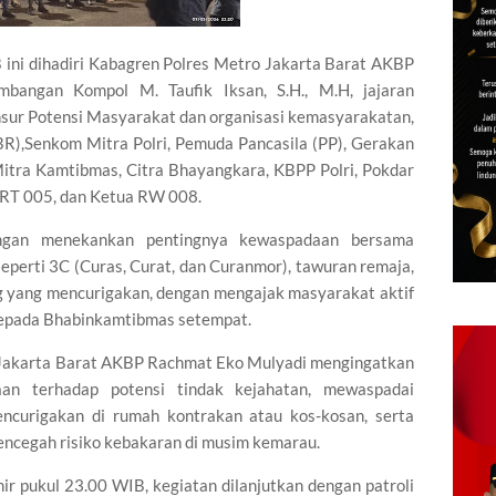
 ini dihadiri Kabagren Polres Metro Jakarta Barat AKBP
bangan Kompol M. Taufik Iksan, S.H., M.H, jajaran
nsur Potensi Masyarakat dan organisasi kemasyarakatan,
R),Senkom Mitra Polri, Pemuda Pancasila (PP), Gerakan
Mitra Kamtibmas, Citra Bhayangkara, KBPP Polri, Pokdar
 RT 005, dan Ketua RW 008.
ngan menekankan pentingnya kewaspadaan bersama
perti 3C (Curas, Curat, dan Curanmor), tawuran remaja,
ing yang mencurigakan, dengan mengajak masyarakat aktif
 kepada Bhabinkamtibmas setempat.
 Jakarta Barat AKBP Rachmat Eko Mulyadi mengingatkan
an terhadap potensi tindak kejahatan, mewaspadai
encurigakan di rumah kontrakan atau kos-kosan, serta
ncegah risiko kebakaran di musim kemarau.
ir pukul 23.00 WIB, kegiatan dilanjutkan dengan patroli