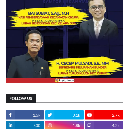
FOLLOW US
1.5k
3.1k
2.7k
500
1.8k
4.2k