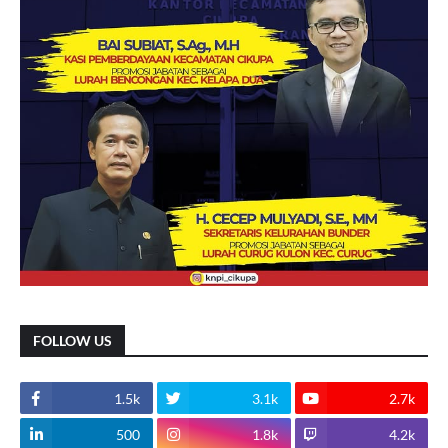
FOLLOW US
1.5k
3.1k
2.7k
500
1.8k
4.2k