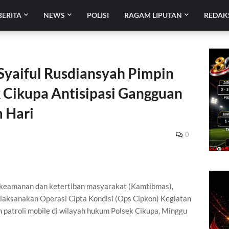
BERITA
NEWS
POLISI
RAGAM LIPUTAN
REDAK
Syaiful Rusdiansyah Pimpin
k Cikupa Antisipasi Gangguan
 Hari
0
eamanan dan ketertiban masyarakat (Kamtibmas),
elaksanakan Operasi Cipta Kondisi (Ops Cipkon) Kegiatan
 patroli mobile di wilayah hukum Polsek Cikupa, Minggu