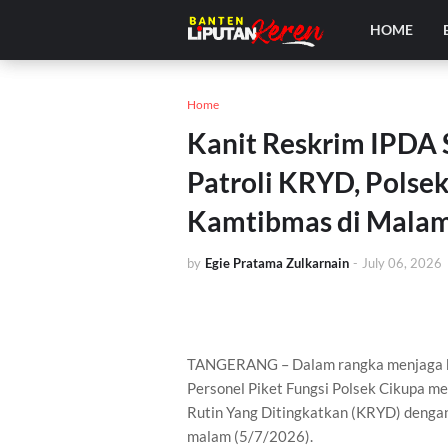
HOME
Home
Kanit Reskrim IPDA 
Patroli KRYD, Polse
Kamtibmas di Malam
by
Egie Pratama Zulkarnain
-
July 06, 2026
TANGERANG – Dalam rangka menjaga k
Personel Piket Fungsi Polsek Cikupa m
Rutin Yang Ditingkatkan (KRYD) dengan
malam (5/7/2026).