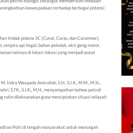
kan patroli dialogis sekaligus memberikan imbauan
eningkatkan kewaspadaan terhadap berbagai potensi
han tindak pidana 3C (Curat, Curas, dan Curanmor),
 senjata api ilegal, bahan peledak, aksi geng motor,
manan lainnya di lokasi-lokasi yang menjadi pusat
 Indra Waspada Amirulloh, S.H., S.I.K., M.M., M.Si.,
ri, S.TK., S.I.K., M.H., menyampaikan bahwa patroli
 rutin dilaksanakan guna menciptakan situasi wilayah
hadiran Polri di tengah masyarakat untuk mencegah