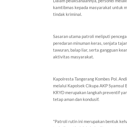
Dalam pelaksanaannya, personel melaku
kamtibmas kepada masyarakat untuk m
tindak kriminal.
Sasaran utama patroli meliputi pencega
peredaran minuman keras, senjata tajam,
tawuran, balap liar, serta gangguan kea
aktivitas masyarakat.
Kapolresta Tangerang Kombes Pol. Andi M.
melalui Kapolsek Cikupa AKP Syamsul Bah
KRYD merupakan langkah preventif yang
tetap aman dan kondusif.
"Patroli rutin ini merupakan bentuk ke