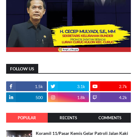
FOLLOW US
1.5k
3.1k
2.7k
500
1.8k
4.2k
POPULAR
RECENTS
COMMENTS
Koramil 11/Pasar Kemis Gelar Patroli Jalan Kaki